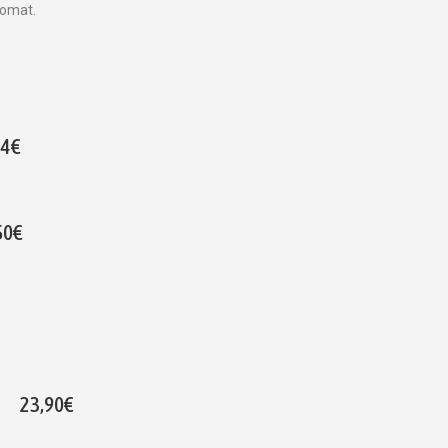
tomat.
24€
50€
23,90€