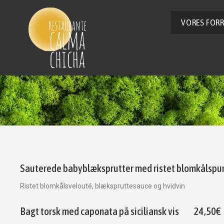
VORES FOR
Sauterede babyblæksprutter med ristet blomkålspu
Ristet blomkålsvelouté, blækspruttesauce og hvidvin
Bagt torsk med caponata på siciliansk vis
24,50€