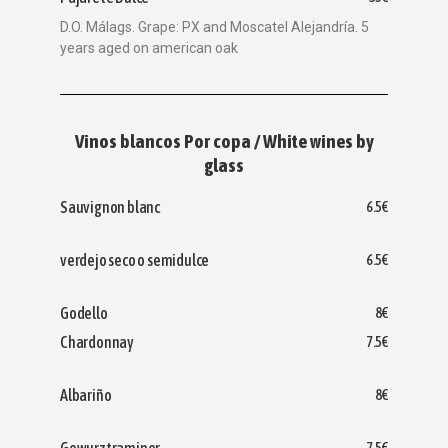
D.O. Málags. Grape: PX and Moscatel Alejandría. 5
years aged on american oak
Vinos blancos Por copa / White wines by
glass
Sauvignon blanc
6.5€
verdejo seco o semidulce
6.5€
Godello
8€
Chardonnay
7.5€
Albariño
8€