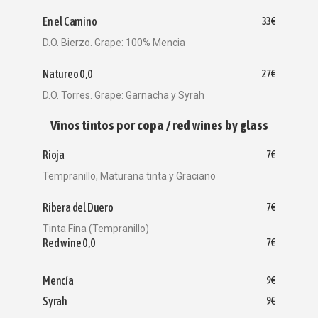
En el Camino
33€
D.O. Bierzo. Grape: 100% Mencia
Natureo 0,0
27€
D.O. Torres. Grape: Garnacha y Syrah
Vinos tintos por copa / red wines by glass
Rioja
7€
Tempranillo, Maturana tinta y Graciano
Ribera del Duero
7€
Tinta Fina (Tempranillo)
Red wine 0,0
7€
Mencía
9€
Syrah
9€