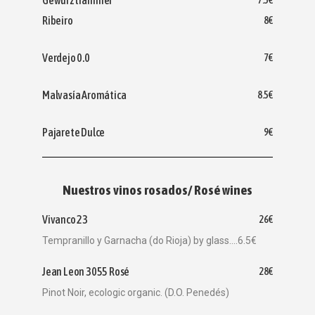
Gewurztraminer
7.5€
Ribeiro
8€
Verdejo 0.0
7€
Malvasía Aromática
8.5€
Pajarete Dulce
9€
Nuestros vinos rosados/ Rosé wines
Vivanco 23
26€
Tempranillo y Garnacha (do Rioja) by glass....6.5€
Jean Leon 3055 Rosé
28€
Pinot Noir, ecologic organic. (D.O. Penedés)