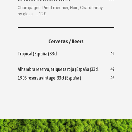
Champagne, Pinot meunier, Noir , Chardonnay
by glass ..... 12€
Cervezas / Beers
Tropical ( España ) 33cl
4€
Alhambra reserva, etiqueta roja ( España )33cl
4€
1906 reserva vintage, 33cl ( España )
4€