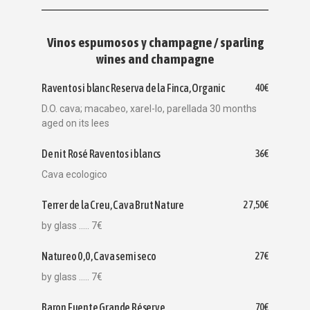
Vinos espumosos y champagne / sparling
wines and champagne
Raventos i blanc Reserva de la Finca, Organic
40€
D.O. cava; macabeo, xarel-lo, parellada 30 months
aged on its lees
De nit Rosé Raventos i blancs
36€
Cava ecologico
Terrer de la Creu, Cava Brut Nature
27,50€
by glass ..... 7€
Natureo 0,0, Cava semi seco
27€
by glass ..... 7€
Baron Fuente Grande Réserve
70€