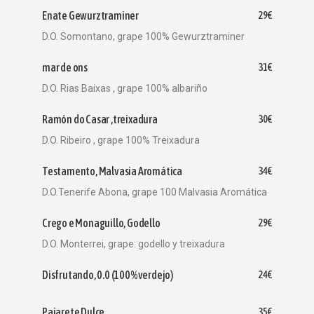
Enate Gewurztraminer
29€
D.O. Somontano, grape 100% Gewurztraminer
mar de ons
31€
D.O. Rias Baixas , grape 100% albariño
Ramón do Casar ,treixadura
30€
D.O. Ribeiro , grape 100% Treixadura
Testamento, Malvasia Aromática
34€
D.O.Tenerife Abona, grape 100 Malvasia Aromática
Crego e Monaguillo, Godello
29€
D.O. Monterrei, grape: godello y treixadura
Disfrutando, 0.0 (100%verdejo)
24€
Pajarete Dulce
35€